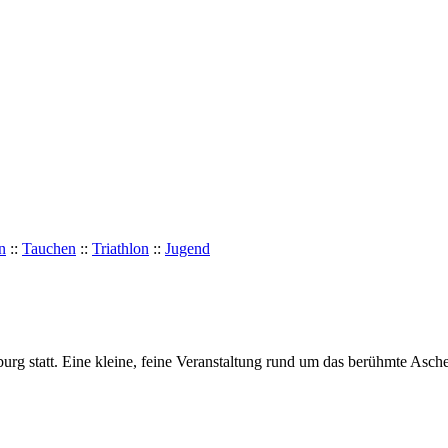
n
::
Tauchen
::
Triathlon
::
Jugend
urg statt. Eine kleine, feine Veranstaltung rund um das berühmte Asch