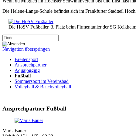
Wenn du Mitglied im Höchster Schwimmverein bist und Lust hast mit u
Die Helene-Lange-Schule befindet sich im Frankfurter Stadtteil Höchst
Die HöSV Fußballer, 3. Platz beim Firmentunier der SG Kelkheim
Navigation überspringen
Breitensport
Ansprechpartner
Aquajogging
Fußball
Sommersport im Vereinsbad
Volleyball & Beachvolleyball
Ansprechpartner Fußball
Maris Bauer