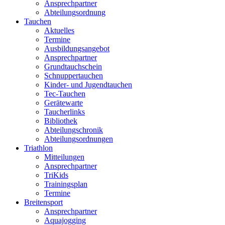
Ansprechpartner
Abteilungsordnung
Tauchen
Aktuelles
Termine
Ausbildungsangebot
Ansprechpartner
Grundtauchschein
Schnuppertauchen
Kinder- und Jugendtauchen
Tec-Tauchen
Gerätewarte
Taucherlinks
Bibliothek
Abteilungschronik
Abteilungsordnungen
Triathlon
Mitteilungen
Ansprechpartner
TriKids
Trainingsplan
Termine
Breitensport
Ansprechpartner
Aquajogging