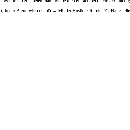
ns Fußball zu spielen, dann melde dich einfach bei einem der unten g
, in der Breuerwiesenstraße 4. Mit der Buslinie 50 oder 55, Haltestell
.