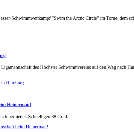
eiwasser-Schwimmwettkampf ”Swim the Arctic Circle” im Torne, dem schw
urg
hlon Ligamannschaft des Höchster Schwimmvereins auf den Weg nach Ha
t in Hamburg
beim Heinerman!
lich hernieder. Schnell gen 38 Grad.
nnschaft beim Heinerman!