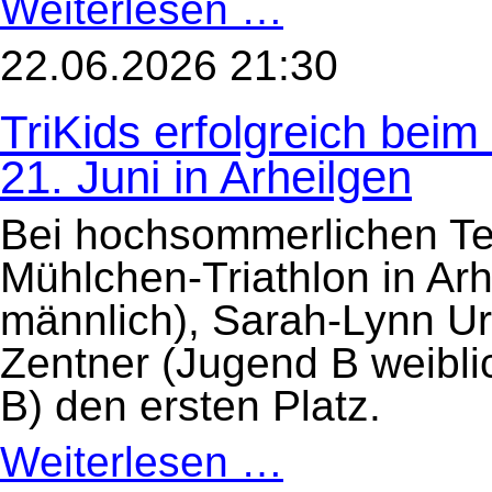
Weiterlesen …
mit
Liga-
Podium
22.06.2026 21:30
für
unsere
Herren-
TriKids erfolgreich bei
Mannschaft
beim
Heinerman!
21. Juni in Arheilgen
Bei hochsommerlichen Te
Mühlchen-Triathlon in Arh
männlich), Sarah-Lynn Urli
Zentner (Jugend B weibli
B) den ersten Platz.
Weiterlesen …
TriKids
erfolgreich
beim