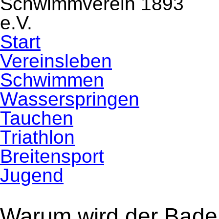
Navigation
Start
überspringen
Vereinsleben
Schwimmen
Wasserspringen
Tauchen
Triathlon
Breitensport
Jugend
Warum wird der Badeb