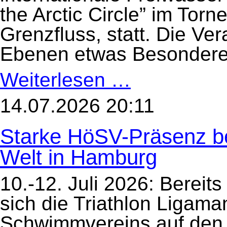
the Arctic Circle” im Tor
Grenzfluss, statt. Die Ve
Ebenen etwas Besondere
Weiterlesen …
Swim
the
Artic
Circle
14.07.2026 20:11
2026
Starke HöSV-Präsenz be
Welt in Hamburg
10.-12. Juli 2026: Berei
sich die Triathlon Ligam
Schwimmvereins auf de