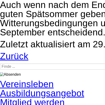
Auch wenn nach dem End
guten Spätsommer geben s
Witterungsbedingungen u
September entscheidend
Zuletzt aktualisiert am 2
Zurück
Navigation
Vereinsleben
überspringen
Ausbildungsangebot
Mitglied werden