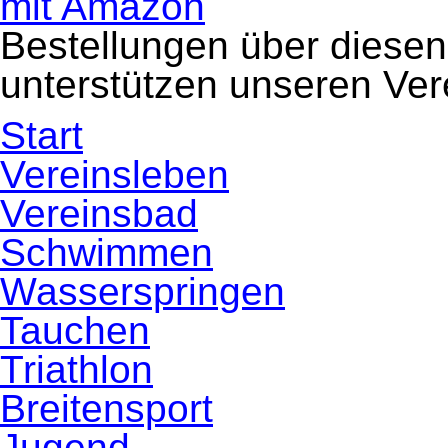
SV
auf
Bestellungen über diesen
Aufstiegskurs
in
unterstützen unseren Ver
der
2.
Seniorenliga!
Navigation
Start
überspringen
Vereinsleben
Vereinsbad
Schwimmen
Wasserspringen
Tauchen
Triathlon
Breitensport
Jugend