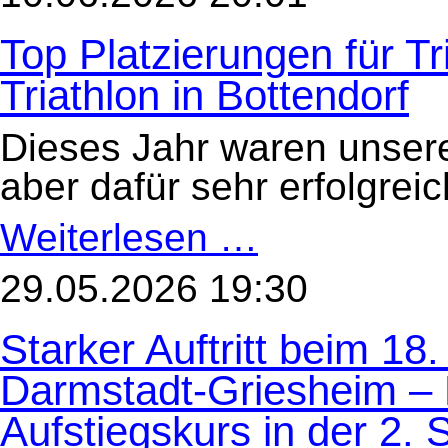
–
die
Top Platzierungen für T
Senioren
des
HöSV
Triathlon in Bottendorf
1893
e.V.
beim
Dieses Jahr waren unsere 
17.
Burgwald-
Triathlon
aber dafür sehr erfolgrei
in
Bottendorf
Weiterlesen …
Top
Platzierungen
für
TriKids
29.05.2026 19:30
beim
Burgwald-
Triathlon
Starker Auftritt beim 18.
in
Bottendorf
Darmstadt-Griesheim – 
Aufstiegskurs in der 2. 