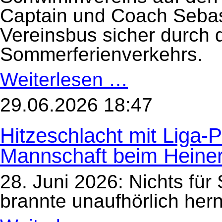
Captain und Coach Sebast
Vereinsbus sicher durch 
Sommerferienverkehrs.
Weiterlesen …
Starke
HöSV-
Präsenz
beim
29.06.2026 18:47
größten
Triathlon
der
Hitzeschlacht mit Liga-
Welt
in
Hamburg
Mannschaft beim Heine
28. Juni 2026: Nichts für
brannte unaufhörlich hern
Hitzeschlacht