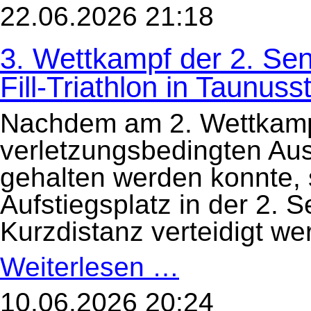
34.
22.06.2026 21:18
Mühlchen-
Triathlon
am
3. Wettkampf der 2. Sen
21.
Juni
in
Fill-Triathlon in Taunus
Arheilgen
Nachdem am 2. Wettkampft
verletzungsbedingten Ausf
gehalten werden konnte, s
Aufstiegsplatz in der 2. S
Kurzdistanz verteidigt we
Weiterlesen …
3.
Wettkampf
der
2.
10.06.2026 20:24
Seniorenliga