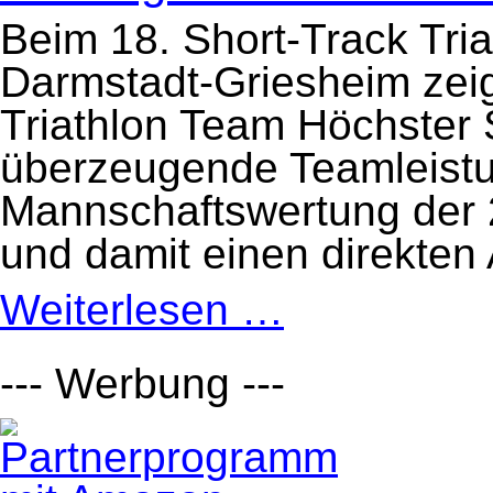
Beim 18. Short-Track Tri
Darmstadt-Griesheim zei
Triathlon Team Höchster
überzeugende Teamleistu
Mannschaftswertung der 2
und damit einen direkten 
Weiterlesen …
Starker
Auftritt
beim
18.
Short-
--- Werbung ---
Track
Triathlon
in
Darmstadt-
Griesheim
–
Höchster