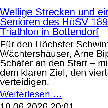
des
HTV:
Wellige Strecken und ein
Erich-
Fill-
Triathlon
Senioren des HöSV 1893
in
Taunusstein
am
Triathlon in Bottendorf
13.
Juni
2026
Für den Höchster Schwi
Wächtershäuser, Arne Bip
Schäfer an den Start – mi
dem klaren Ziel, den vier
verteidigen.
Weiterlesen …
Wellige
Strecken
und
ein
10.06.2026 20:01
Aufstiegsplatz