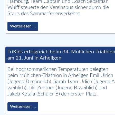
Hamburg. Team Captain und Coach Sebastian
Wulff steuerte den Vereinsbus sicher durch die
Staus des Sommerferienverkehrs.
Starke
Weiterlesen …
HöSV-
Präsenz
beim
größten
Triathlon
TriKids erfolgreich beim 34. Mühlchen-Triathlo
der
am 21. Juni in Arheilgen
Welt
in
Bei hochsommerlichen Temperaturen belegten
Hamburg
beim Mühlchen-Triathlon in Arheilgen Emil Ulrich
(Jugend B männlich), Sarah-Lynn Urlich (Jugend A
weiblich), Lilit Zentner (Jugend B weiblich) und
Jakob Kotala (Schüler B) den ersten Platz.
TriKids
Weiterlesen …
erfolgreich