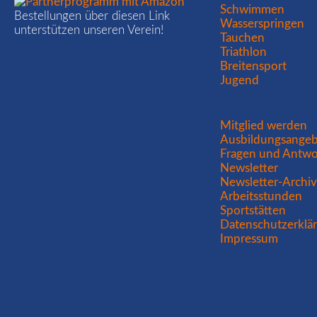
Schwimmen
auf
Bestellungen über diesen Link
Wasserspringen
Aufstiegskurs
unterstützen unseren Verein!
in
Tauchen
der
Triathlon
2.
Breitensport
Seniorenliga!
Jugend
Navigation
Mitglied werden
überspringen
Ausbildungsange
Fragen und Antwo
Newsletter
Newsletter-Archi
Arbeitsstunden
Sportstätten
Datenschutzerklä
Impressum