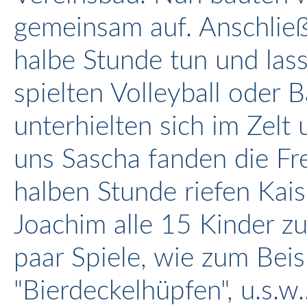
gemeinsam auf. Anschließ
halbe Stunde tun und las
spielten Volleyball oder 
unterhielten sich im Zelt
uns Sascha fanden die Fr
halben Stunde riefen Kai
Joachim alle 15 Kinder z
paar Spiele, wie zum Beisp
"Bierdeckelhüpfen", u.s.w.