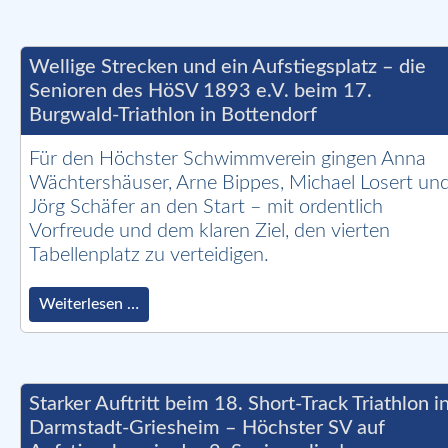
beim
34.
Mühlchen-
Triathlon
Wellige Strecken und ein Aufstiegsplatz – die
am
Senioren des HöSV 1893 e.V. beim 17.
21.
Burgwald-Triathlon in Bottendorf
Juni
in
Arheilgen
Für den Höchster Schwimmverein gingen Anna
Wächtershäuser, Arne Bippes, Michael Losert un
Jörg Schäfer an den Start – mit ordentlich
Vorfreude und dem klaren Ziel, den vierten
Tabellenplatz zu verteidigen.
Wellige
Weiterlesen …
Strecken
und
ein
Aufstiegsplatz
–
Starker Auftritt beim 18. Short-Track Triathlon i
die
Darmstadt-Griesheim – Höchster SV auf
Senioren