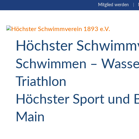
Navigation
Mitglied werden
überspringen
Höchster Schwimmv
Schwimmen – Wasser
Triathlon
Höchster Sport und 
Main