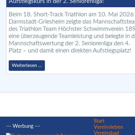
Aufstiegskurs in der 2. Seniorenliga!
des
HöSV
1893
Beim 18. Short-Track Triathlon am 10. Mai 2026 
e.V.
Darmstadt-Griesheim zeigte das Mannschaftste
beim
des Triathlon Team Höchster Schwimmverein 18
17.
eine überzeugende Teamleistung und belegte in d
Burgwald-
Triathlon
Mannschaftswertung der 2. Seniorenliga den 4.
in
Platz – und damit einen direkten Aufstiegsplatz!
Bottendorf
Starker
Weiterlesen …
Auftritt
beim
18.
Short-
Track
Triathlon
in
Darmstadt-
Griesheim
Navigation
Start
–
--- Werbung ---
überspringen
Vereinsleben
Höchster
Vereinsbad
SV