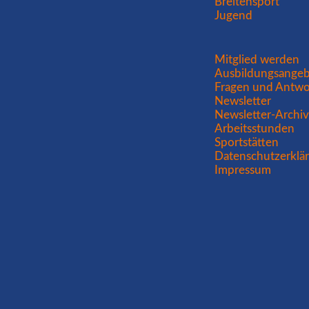
Breitensport
Seniorenliga!
Jugend
Navigation
Mitglied werden
überspringen
Ausbildungsange
Fragen und Antwo
Newsletter
Newsletter-Archi
Arbeitsstunden
Sportstätten
Datenschutzerklä
Impressum