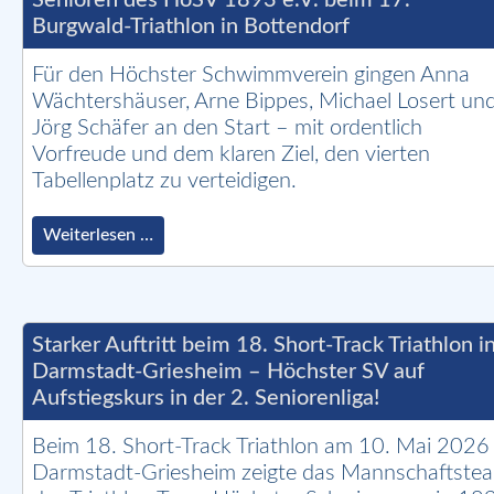
21.
Burgwald-Triathlon in Bottendorf
Juni
in
Arheilgen
Für den Höchster Schwimmverein gingen Anna
Wächtershäuser, Arne Bippes, Michael Losert un
Jörg Schäfer an den Start – mit ordentlich
Vorfreude und dem klaren Ziel, den vierten
Tabellenplatz zu verteidigen.
Wellige
Weiterlesen …
Strecken
und
ein
Aufstiegsplatz
–
Starker Auftritt beim 18. Short-Track Triathlon i
die
Darmstadt-Griesheim – Höchster SV auf
Senioren
Aufstiegskurs in der 2. Seniorenliga!
des
HöSV
1893
Beim 18. Short-Track Triathlon am 10. Mai 2026 
e.V.
Darmstadt-Griesheim zeigte das Mannschaftste
beim