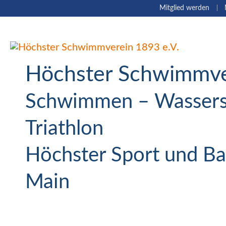
Navigation
Mitglied werden
überspringen
Höchster Schwimmver
Schwimmen – Wassersp
Triathlon
Höchster Sport und Ba
Main