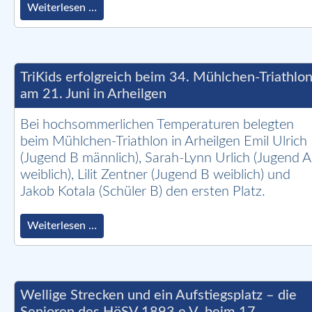
Starke
Weiterlesen …
HöSV-
Präsenz
beim
größten
Triathlon
TriKids erfolgreich beim 34. Mühlchen-Triathlo
der
am 21. Juni in Arheilgen
Welt
in
Bei hochsommerlichen Temperaturen belegten
Hamburg
beim Mühlchen-Triathlon in Arheilgen Emil Ulrich
(Jugend B männlich), Sarah-Lynn Urlich (Jugend A
weiblich), Lilit Zentner (Jugend B weiblich) und
Jakob Kotala (Schüler B) den ersten Platz.
TriKids
Weiterlesen …
erfolgreich
beim
34.
Mühlchen-
Triathlon
Wellige Strecken und ein Aufstiegsplatz – die
am
Senioren des HöSV 1893 e.V. beim 17.