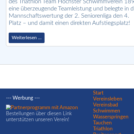
des Triathlon Team Höchster Schwimmverein 18
17.
eine überzeugende Teamleistung und belegte in d
Burgwald-
Triathlon
Mannschaftswertung der 2. Seniorenliga den 4.
in
Platz – und damit einen direkten Aufstiegsplatz!
Bottendorf
Starker
Weiterlesen …
Auftritt
beim
18.
Short-
Track
Triathlon
in
Darmstadt-
Griesheim
Navigation
Start
–
--- Werbung ---
überspringen
Vereinsleben
Höchster
Vereinsbad
SV
Schwimmen
auf
Bestellungen über diesen Link
Wasserspringen
Aufstiegskurs
unterstützen unseren Verein!
in
Tauchen
der
Triathlon
2.