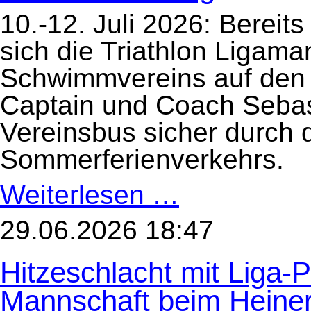
10.-12. Juli 2026: Berei
sich die Triathlon Ligam
Schwimmvereins auf de
Captain und Coach Sebast
Vereinsbus sicher durch 
Sommerferienverkehrs.
Weiterlesen …
Starke
HöSV-
Präsenz
beim
29.06.2026 18:47
größten
Triathlon
der
Hitzeschlacht mit Liga-
Welt
in
Hamburg
Mannschaft beim Heine