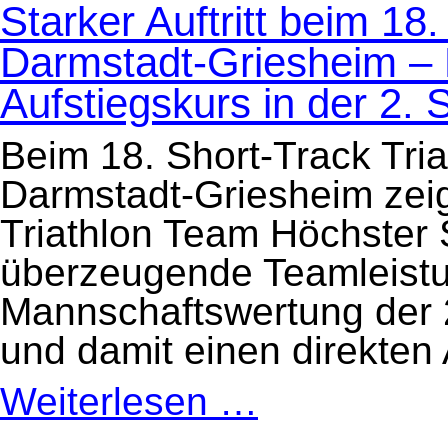
Starker Auftritt beim 18.
in
Bottendorf
Darmstadt-Griesheim – 
Aufstiegskurs in der 2. 
Beim 18. Short-Track Tri
Darmstadt-Griesheim zei
Triathlon Team Höchster
überzeugende Teamleistu
Mannschaftswertung der 2
und damit einen direkten 
Weiterlesen …
Starker
Auftritt
beim
18.