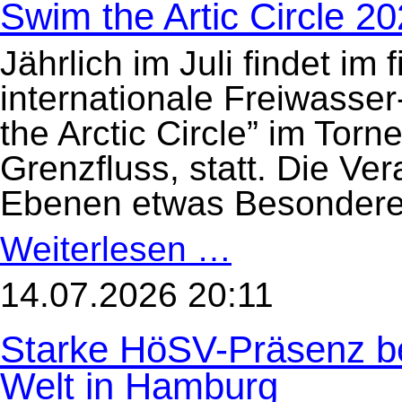
Swim the Artic Circle 2
Jährlich im Juli findet im
internationale Freiwass
the Arctic Circle” im Tor
Grenzfluss, statt. Die Ve
Ebenen etwas Besondere
Weiterlesen …
Swim
the
Artic
Circle
14.07.2026 20:11
2026
Starke HöSV-Präsenz be
Welt in Hamburg