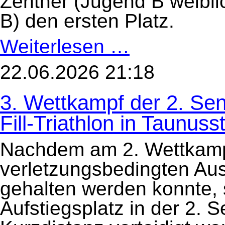
Zentner (Jugend B weibli
B) den ersten Platz.
Weiterlesen …
TriKids
erfolgreich
beim
34.
22.06.2026 21:18
Mühlchen-
Triathlon
am
3. Wettkampf der 2. Sen
21.
Juni
in
Fill-Triathlon in Taunus
Arheilgen
Nachdem am 2. Wettkampft
verletzungsbedingten Ausf
gehalten werden konnte, s
Aufstiegsplatz in der 2. S