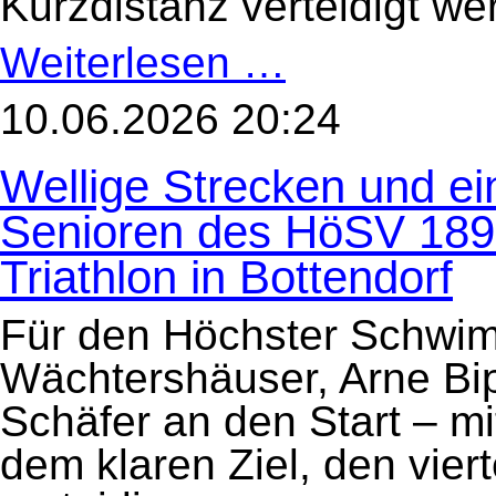
Kurzdistanz verteidigt we
Weiterlesen …
3.
Wettkampf
der
2.
10.06.2026 20:24
Seniorenliga
des
HTV:
Wellige Strecken und ein
Erich-
Fill-
Triathlon
Senioren des HöSV 1893
in
Taunusstein
am
Triathlon in Bottendorf
13.
Juni
2026
Für den Höchster Schwi
Wächtershäuser, Arne Bip
Schäfer an den Start – mi
dem klaren Ziel, den vier