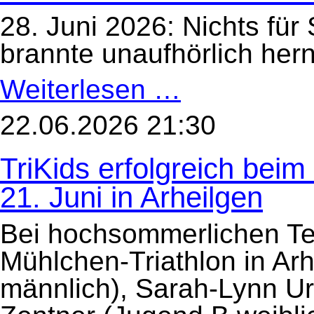
28. Juni 2026: Nichts für
brannte unaufhörlich hern
Weiterlesen …
Hitzeschlacht
mit
Liga-
Podium
22.06.2026 21:30
für
unsere
Herren-
TriKids erfolgreich bei
Mannschaft
beim
Heinerman!
21. Juni in Arheilgen
Bei hochsommerlichen Te
Mühlchen-Triathlon in Arh
männlich), Sarah-Lynn Urli