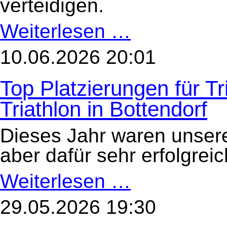
verteidigen.
Weiterlesen …
Wellige
Strecken
und
ein
10.06.2026 20:01
Aufstiegsplatz
–
die
Top Platzierungen für T
Senioren
des
HöSV
Triathlon in Bottendorf
1893
e.V.
beim
Dieses Jahr waren unsere 
17.
Burgwald-
Triathlon
aber dafür sehr erfolgrei
in
Bottendorf
Weiterlesen …
Top
Platzierungen
für
TriKids
29.05.2026 19:30
beim
Burgwald-
Triathlon