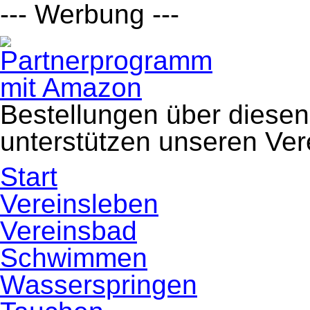
Short-
--- Werbung ---
Track
Triathlon
in
Darmstadt-
Griesheim
–
Höchster
SV
auf
Bestellungen über diesen
Aufstiegskurs
in
unterstützen unseren Ver
der
2.
Seniorenliga!
Navigation
Start
überspringen
Vereinsleben
Vereinsbad
Schwimmen
Wasserspringen