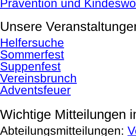
Prävention und Kindeswo
Unsere Veranstaltunge
Navigation
Helfersuche
überspringen
Sommerfest
Suppenfest
Vereinsbrunch
Adventsfeuer
Wichtige Mitteilungen 
Abteilungsmitteilungen:
V