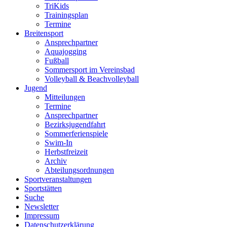
TriKids
Trainingsplan
Termine
Breitensport
Ansprechpartner
Aquajogging
Fußball
Sommersport im Vereinsbad
Volleyball & Beachvolleyball
Jugend
Mitteilungen
Termine
Ansprechpartner
Bezirksjugendfahrt
Sommerferienspiele
Swim-In
Herbstfreizeit
Archiv
Abteilungsordnungen
Sportveranstaltungen
Sportstätten
Suche
Newsletter
Impressum
Datenschutzerklärung