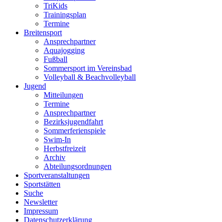
TriKids
Trainingsplan
Termine
Breitensport
Ansprechpartner
Aquajogging
Fußball
Sommersport im Vereinsbad
Volleyball & Beachvolleyball
Jugend
Mitteilungen
Termine
Ansprechpartner
Bezirksjugendfahrt
Sommerferienspiele
Swim-In
Herbstfreizeit
Archiv
Abteilungsordnungen
Sportveranstaltungen
Sportstätten
Suche
Newsletter
Impressum
Datenschutzerklärung