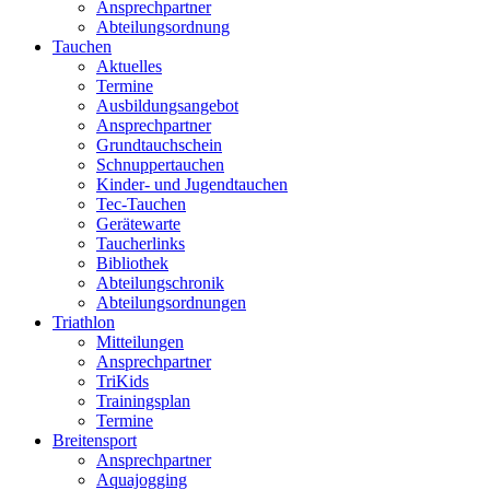
Ansprechpartner
Abteilungsordnung
Tauchen
Aktuelles
Termine
Ausbildungsangebot
Ansprechpartner
Grundtauchschein
Schnuppertauchen
Kinder- und Jugendtauchen
Tec-Tauchen
Gerätewarte
Taucherlinks
Bibliothek
Abteilungschronik
Abteilungsordnungen
Triathlon
Mitteilungen
Ansprechpartner
TriKids
Trainingsplan
Termine
Breitensport
Ansprechpartner
Aquajogging