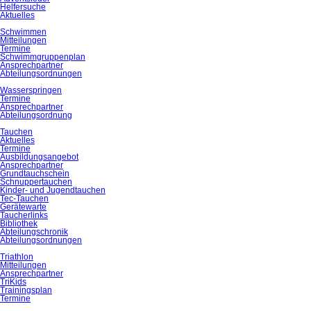
Helfersuche
Aktuelles
Schwimmen
Mitteilungen
Termine
Schwimmgruppenplan
Ansprechpartner
Abteilungsordnungen
Wasserspringen
Termine
Ansprechpartner
Abteilungsordnung
Tauchen
Aktuelles
Termine
Ausbildungsangebot
Ansprechpartner
Grundtauchschein
Schnuppertauchen
Kinder- und Jugendtauchen
Tec-Tauchen
Gerätewarte
Taucherlinks
Bibliothek
Abteilungschronik
Abteilungsordnungen
Triathlon
Mitteilungen
Ansprechpartner
TriKids
Trainingsplan
Termine