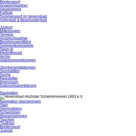
Breitensport
Ansprechpartner
Aquajogging
Fußball
Sommersport im Vereinsbad
Volleyball & Beachvolleyball
Jugend
Mitteilungen
Termine
Ansprechpartner
Bezirksjugendfahrt
Sommerferienspiele
Swim-In
Herbstfreizeit
Archiv
Abteilungsordnungen
Sportveranstaltungen
Sportstätten
Suche
Newsletter
Impressum
Datenschutzerklärung
Navigation
Navigation überspringen
Start
Vereinsleben
Schwimmen
Wasserspringen
Tauchen
Triathlon
Breitensport
Jugend