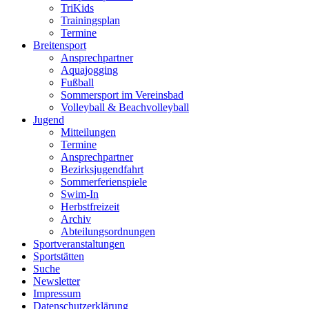
TriKids
Trainingsplan
Termine
Breitensport
Ansprechpartner
Aquajogging
Fußball
Sommersport im Vereinsbad
Volleyball & Beachvolleyball
Jugend
Mitteilungen
Termine
Ansprechpartner
Bezirksjugendfahrt
Sommerferienspiele
Swim-In
Herbstfreizeit
Archiv
Abteilungsordnungen
Sportveranstaltungen
Sportstätten
Suche
Newsletter
Impressum
Datenschutzerklärung