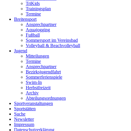
TriKids
Trainingsplan
Termine
Breitensport
Ansprechpartner
Aquajogging
Fußball
Sommersport im Vereinsbad
Volleyball & Beachvolleyball
Jugend
Mitteilungen
Termine
Ansprechpartner
Bezirksjugendfahrt
Sommerferienspiele
Swim-In
Herbstfreizeit
Archiv
Abteilungsordnungen
Sportveranstaltungen
Sportstätten
Suche
Newsletter
Impressum
Datenschutzerklärung