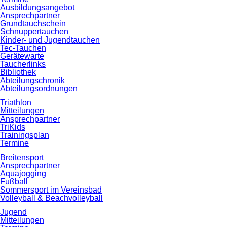
Ausbildungsangebot
Ansprechpartner
Grundtauchschein
Schnuppertauchen
Kinder- und Jugendtauchen
Tec-Tauchen
Gerätewarte
Taucherlinks
Bibliothek
Abteilungschronik
Abteilungsordnungen
Triathlon
Mitteilungen
Ansprechpartner
TriKids
Trainingsplan
Termine
Breitensport
Ansprechpartner
Aquajogging
Fußball
Sommersport im Vereinsbad
Volleyball & Beachvolleyball
Jugend
Mitteilungen