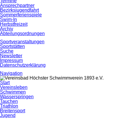
Termine
Ansprechpartner
Bezirksjugendfahrt
Sommerferienspiele
Swim-In
Herbstfreizeit
Archiv
Abteilungsordnungen
Sportveranstaltungen
Sportstätten
Suche
Newsletter
Impressum
Datenschutzerklärung
Navigation
Navigation
Start
überspringen
Vereinsleben
Schwimmen
Wasserspringen
Tauchen
Triathlon
Breitensport
Jugend