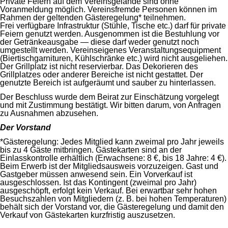
Private Feiern auf dem Vereinsgelände sind ohne
Voranmeldung möglich. Vereinsfremde Personen können im
Rahmen der geltenden Gästeregelung* teilnehmen.
Frei verfügbare Infrastruktur (Stühle, Tische etc.) darf für private
Feiern genutzt werden. Ausgenommen ist die Bestuhlung vor
der Getränkeausgabe — diese darf weder genutzt noch
umgestellt werden. Vereinseigenes Veranstaltungsequipment
(Biertischgarnituren, Kühlschränke etc.) wird nicht ausgeliehen.
Der Grillplatz ist nicht reservierbar. Das Dekorieren des
Grillplatzes oder anderer Bereiche ist nicht gestattet. Der
genutzte Bereich ist aufgeräumt und sauber zu hinterlassen.
Der Beschluss wurde dem Beirat zur Einschätzung vorgelegt
und mit Zustimmung bestätigt. Wir bitten darum, von Anfragen
zu Ausnahmen abzusehen.
Der Vorstand
*Gästeregelung: Jedes Mitglied kann zweimal pro Jahr jeweils
bis zu 4 Gäste mitbringen. Gästekarten sind an der
Einlasskontrolle erhältlich (Erwachsene: 8 €, bis 18 Jahre: 4 €).
Beim Erwerb ist der Mitgliedsausweis vorzuzeigen. Gast und
Gastgeber müssen anwesend sein. Ein Vorverkauf ist
ausgeschlossen. Ist das Kontingent (zweimal pro Jahr)
ausgeschöpft, erfolgt kein Verkauf. Bei erwartbar sehr hohen
Besuchszahlen von Mitgliedern (z. B. bei hohen Temperaturen)
behält sich der Vorstand vor, die Gästeregelung und damit den
Verkauf von Gästekarten kurzfristig auszusetzen.