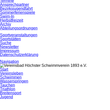
Termine
Ansprechpartner
Bezirksjugendfahrt
Sommerferienspiele
Swim-In
Herbstfreizeit
Archiv
Abteilungsordnungen
Sportveranstaltungen
Sportstätten
Suche
Newsletter
Impressum
Datenschutzerklärung
Navigation
Navigation
Start
überspringen
Vereinsleben
Schwimmen
Wasserspringen
Tauchen
Triathlon
Breitensport
Jugend