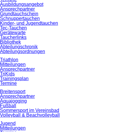
Ausbildungsangebot
Ansprechpartner
Grundtauchschein
Schnuppertauchen
Kinder- und Jugendtauchen
Tec-Tauchen
Gerätewarte
Taucherlinks
Bibliothek
Abteilungschronik
Abteilungsordnungen
Triathlon
Mitteilungen
Ansprechpartner
TriKids
Trainingsplan
Termine
Breitensport
Ansprechpartner
Aquajogging
Fußball
Sommersport im Vereinsbad
Volleyball & Beachvolleyball
Jugend
Mitteilungen