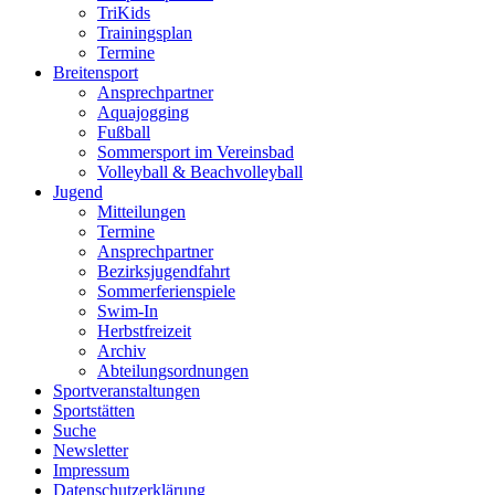
TriKids
Trainingsplan
Termine
Breitensport
Ansprechpartner
Aquajogging
Fußball
Sommersport im Vereinsbad
Volleyball & Beachvolleyball
Jugend
Mitteilungen
Termine
Ansprechpartner
Bezirksjugendfahrt
Sommerferienspiele
Swim-In
Herbstfreizeit
Archiv
Abteilungsordnungen
Sportveranstaltungen
Sportstätten
Suche
Newsletter
Impressum
Datenschutzerklärung