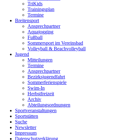
TriKids
Trainingsplan
Termine
Breitensport
Ansprechpartner
Aquajogging
Fußball
Sommersport im Vereinsbad
Volleyball & Beachvolleyball
Jugend
Mitteilungen
Termine
Ansprechpartner
Bezirksjugendfahrt
Sommerferienspiele
Swim-In
Herbstfreizeit
Archiv
Abteilungsordnungen
Sportveranstaltungen
Sportstätten
Suche
Newsletter
Impressum
Datenschutzerklärung