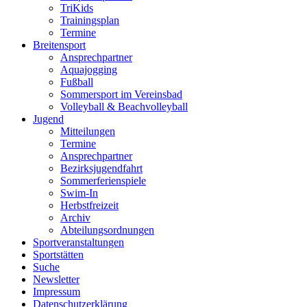
TriKids
Trainingsplan
Termine
Breitensport
Ansprechpartner
Aquajogging
Fußball
Sommersport im Vereinsbad
Volleyball & Beachvolleyball
Jugend
Mitteilungen
Termine
Ansprechpartner
Bezirksjugendfahrt
Sommerferienspiele
Swim-In
Herbstfreizeit
Archiv
Abteilungsordnungen
Sportveranstaltungen
Sportstätten
Suche
Newsletter
Impressum
Datenschutzerklärung