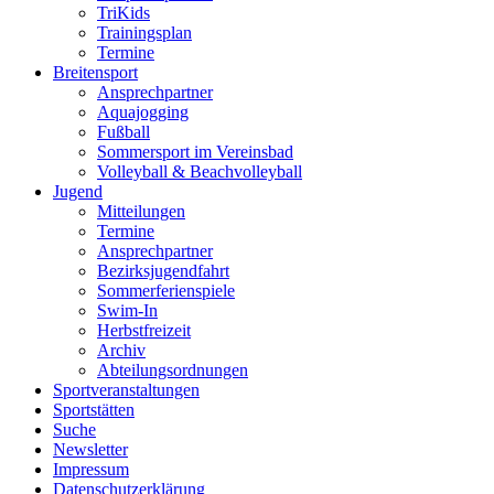
TriKids
Trainingsplan
Termine
Breitensport
Ansprechpartner
Aquajogging
Fußball
Sommersport im Vereinsbad
Volleyball & Beachvolleyball
Jugend
Mitteilungen
Termine
Ansprechpartner
Bezirksjugendfahrt
Sommerferienspiele
Swim-In
Herbstfreizeit
Archiv
Abteilungsordnungen
Sportveranstaltungen
Sportstätten
Suche
Newsletter
Impressum
Datenschutzerklärung