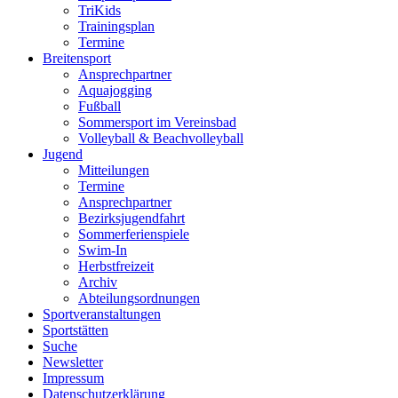
TriKids
Trainingsplan
Termine
Breitensport
Ansprechpartner
Aquajogging
Fußball
Sommersport im Vereinsbad
Volleyball & Beachvolleyball
Jugend
Mitteilungen
Termine
Ansprechpartner
Bezirksjugendfahrt
Sommerferienspiele
Swim-In
Herbstfreizeit
Archiv
Abteilungsordnungen
Sportveranstaltungen
Sportstätten
Suche
Newsletter
Impressum
Datenschutzerklärung