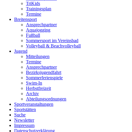
TriKids
Trainingsplan
Termine
Breitensport
Ansprechpartner
Aquajogging
Fußball
Sommersport im Vereinsbad
Volleyball & Beachvolleyball
Jugend
Mitteilungen
Termine
Ansprechpartner
Bezirksjugendfahrt
Sommerferienspiele
Swim-In
Herbstfreizeit
Archiv
Abteilungsordnungen
Sportveranstaltungen
Sportstätten
Suche
Newsletter
Impressum
Datenschutzerklärung