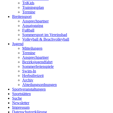
TriKids
Trainingsplan
Termine
Breitensport
Ansprechpartner
Aquajogging
Fußball
Sommersport im Vereinsbad
Volleyball & Beachvolleyball
Jugend
Mitteilungen
Termine
Ansprechpartner
Bezirksjugendfahrt
Sommerferienspiele
Swim-In
Herbstfreizeit
Archiv
Abteilungsordnungen
Sportveranstaltungen
Sportstätten
Suche
Newsletter
Impressum
Datenschutzerklärung