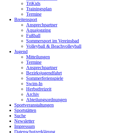
TriKids
Trainingsplan
Termine
Breitensport
Ansprechpartner
Aquajogging
Fußball
Sommersport im Vereinsbad
Volleyball & Beachvolleyball
Jugend
Mitteilungen
Termine
Ansprechpartner
Bezirksjugendfahrt
Sommerferienspiele
Swim-In
Herbstfreizeit
Archiv
Abteilungsordnungen
Sportveranstaltungen
Sportstätten
Suche
Newsletter
Impressum
Datenschutzerklärung