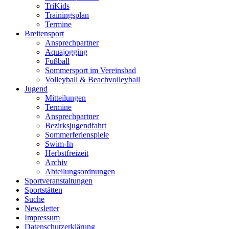
TriKids
Trainingsplan
Termine
Breitensport
Ansprechpartner
Aquajogging
Fußball
Sommersport im Vereinsbad
Volleyball & Beachvolleyball
Jugend
Mitteilungen
Termine
Ansprechpartner
Bezirksjugendfahrt
Sommerferienspiele
Swim-In
Herbstfreizeit
Archiv
Abteilungsordnungen
Sportveranstaltungen
Sportstätten
Suche
Newsletter
Impressum
Datenschutzerklärung