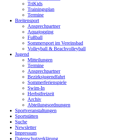
TriKids
Trainingsplan
Termine
Breitensport
Ansprechpartner
Aquajogging
Fußball
Sommersport im Vereinsbad
Volleyball & Beachvolleyball
Jugend
Mitteilungen
Termine
Ansprechpartner
Bezirksjugendfahrt
Sommerferienspiele
Swim-In
Herbstfreizeit
Archiv
Abteilungsordnungen
Sportveranstaltungen
Sportstätten
Suche
Newsletter
Impressum
Datenschutzerklärung