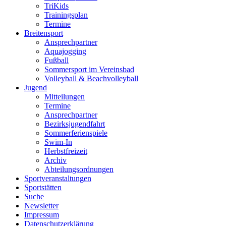
TriKids
Trainingsplan
Termine
Breitensport
Ansprechpartner
Aquajogging
Fußball
Sommersport im Vereinsbad
Volleyball & Beachvolleyball
Jugend
Mitteilungen
Termine
Ansprechpartner
Bezirksjugendfahrt
Sommerferienspiele
Swim-In
Herbstfreizeit
Archiv
Abteilungsordnungen
Sportveranstaltungen
Sportstätten
Suche
Newsletter
Impressum
Datenschutzerklärung