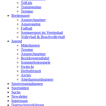
TriKids
Trainingsplan
Termine
Breitensport
Ansprechpartner
Aquajogging
Fußball
Sommersport im Vereinsbad
Volleyball & Beachvolleyball
Jugend
Mitteilungen
Termine
Ansprechpartner
Bezirksjugendfahrt
Sommerferienspiele
Swim-In
Herbstfreizeit
Archiv
Abteilungsordnungen
Sportveranstaltungen
Sportstätten
Suche
Newsletter
Impressum
Datenschutzerklärung