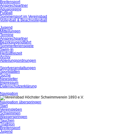
Breitensport
Ansprechpartner
Aquajogging
Fußball
Sommersport im Vereinsbad
Volleyball & Beachvolleyball
Jugend
Mitteilungen
Termine
Ansprechpartner
Bezirksjugendfahrt
Sommerferienspiele
Swim-In
Herbstfreizeit
Archiv
Abteilungsordnungen
Sportveranstaltungen
Sportstätten
Suche
Newsletter
Impressum
Datenschutzerklärung
Navigation
Navigation überspringen
Start
Vereinsleben
Schwimmen
Wasserspringen
Tauchen
Triathlon
Breitensport
Jugend