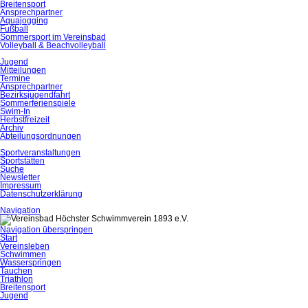
Breitensport
Ansprechpartner
Aquajogging
Fußball
Sommersport im Vereinsbad
Volleyball & Beachvolleyball
Jugend
Mitteilungen
Termine
Ansprechpartner
Bezirksjugendfahrt
Sommerferienspiele
Swim-In
Herbstfreizeit
Archiv
Abteilungsordnungen
Sportveranstaltungen
Sportstätten
Suche
Newsletter
Impressum
Datenschutzerklärung
Navigation
Navigation überspringen
Start
Vereinsleben
Schwimmen
Wasserspringen
Tauchen
Triathlon
Breitensport
Jugend