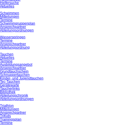
Helfersuche
Aktuelles
Schwimmen
Mitteilungen
Termine
Schwimmgruppenplan
Ansprechpartner
Abteilungsordnungen
Wasserspringen
Termine
Ansprechpartner
Abteilungsordnung
Tauchen
Aktuelles
Termine
Ausbildungsangebot
Ansprechpartner
Grundtauchschein
Schnuppertauchen
Kinder- und Jugendtauchen
Tec-Tauchen
Gerätewarte
Taucherlinks
Bibliothek
Abteilungschronik
Abteilungsordnungen
Triathlon
Mitteilungen
Ansprechpartner
TriKids
Trainingsplan
Termine