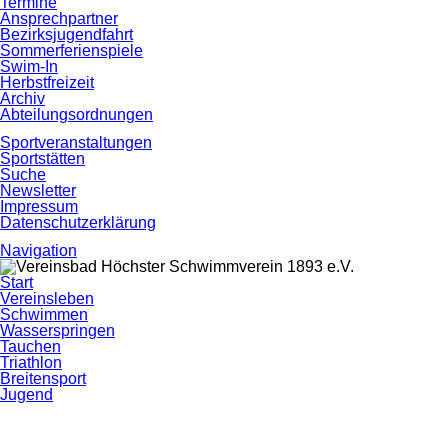
Termine
Ansprechpartner
Bezirksjugendfahrt
Sommerferienspiele
Swim-In
Herbstfreizeit
Archiv
Abteilungsordnungen
Sportveranstaltungen
Sportstätten
Suche
Newsletter
Impressum
Datenschutzerklärung
Navigation
Navigation
Start
überspringen
Vereinsleben
Schwimmen
Wasserspringen
Tauchen
Triathlon
Breitensport
Jugend