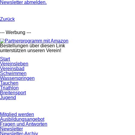
Newsletter abmelden.
Zurück
--- Werbung ---
Bestellungen über diesen Link
unterstützen unseren Verein!
Navigation
Start
überspringen
Vereinsleben
Vereinsbad
Schwimmen
Wasserspringen
Tauchen
Triathlon
Breitensport
Jugend
Navigation
Mitglied werden
überspringen
Ausbildungsangebot
Fragen und Antworten
Newsletter
Newsletter-Archiv