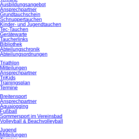
Ausbildungsangebot
Ansprechpartner
Grundtauchschein
Schnuppertauchen
Kinder- und Jugendtauchen
Tec-Tauchen
Gerätewarte
Taucherlinks
Bibliothek
Abteilungschronik
Abteilungsordnungen
Triathlon
Mitteilungen
Ansprechpartner
TriKids
Trainingsplan
Termine
Breitensport
Ansprechpartner
Aquajogging
Fußball
Sommersport im Vereinsbad
Volleyball & Beachvolleyball
Jugend
Mitteilungen