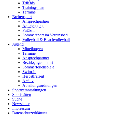
TriKids
Trainingsplan
Termine
Breitensport
Ansprechpartner
Aquajogging
Fußball
Sommersport im Vereinsbad
Volleyball & Beachvolleyball
Jugend
Mitteilungen
Termine
Ansprechpartner
Bezirksjugendfahrt
Sommerferienspiele
Swim-In
Herbstfreizeit
Archiv
Abteilungsordnungen
Sportveranstaltungen
Sportstätten
Suche
Newsletter
Impressum
Datenschutzerklärung