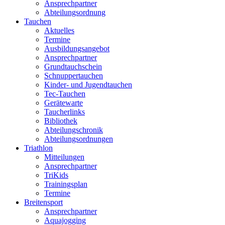
Ansprechpartner
Abteilungsordnung
Tauchen
Aktuelles
Termine
Ausbildungsangebot
Ansprechpartner
Grundtauchschein
Schnuppertauchen
Kinder- und Jugendtauchen
Tec-Tauchen
Gerätewarte
Taucherlinks
Bibliothek
Abteilungschronik
Abteilungsordnungen
Triathlon
Mitteilungen
Ansprechpartner
TriKids
Trainingsplan
Termine
Breitensport
Ansprechpartner
Aquajogging