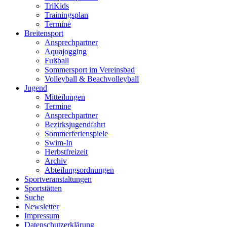
TriKids
Trainingsplan
Termine
Breitensport
Ansprechpartner
Aquajogging
Fußball
Sommersport im Vereinsbad
Volleyball & Beachvolleyball
Jugend
Mitteilungen
Termine
Ansprechpartner
Bezirksjugendfahrt
Sommerferienspiele
Swim-In
Herbstfreizeit
Archiv
Abteilungsordnungen
Sportveranstaltungen
Sportstätten
Suche
Newsletter
Impressum
Datenschutzerklärung