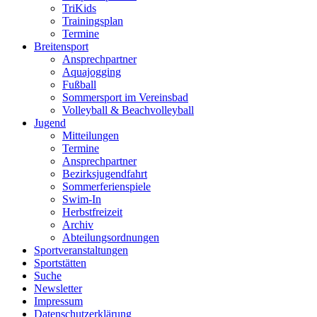
TriKids
Trainingsplan
Termine
Breitensport
Ansprechpartner
Aquajogging
Fußball
Sommersport im Vereinsbad
Volleyball & Beachvolleyball
Jugend
Mitteilungen
Termine
Ansprechpartner
Bezirksjugendfahrt
Sommerferienspiele
Swim-In
Herbstfreizeit
Archiv
Abteilungsordnungen
Sportveranstaltungen
Sportstätten
Suche
Newsletter
Impressum
Datenschutzerklärung