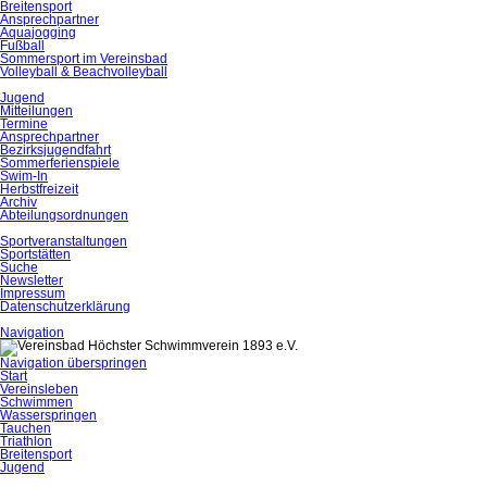
Breitensport
Ansprechpartner
Aquajogging
Fußball
Sommersport im Vereinsbad
Volleyball & Beachvolleyball
Jugend
Mitteilungen
Termine
Ansprechpartner
Bezirksjugendfahrt
Sommerferienspiele
Swim-In
Herbstfreizeit
Archiv
Abteilungsordnungen
Sportveranstaltungen
Sportstätten
Suche
Newsletter
Impressum
Datenschutzerklärung
Navigation
Navigation überspringen
Start
Vereinsleben
Schwimmen
Wasserspringen
Tauchen
Triathlon
Breitensport
Jugend