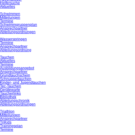
Helfersuche
Aktuelles
Schwimmen
Mitteilungen
Termine
Schwimmgruppenplan
Ansprechpartner
Abteilungsordnungen
Wasserspringen
Termine
Ansprechpartner
Abteilungsordnung
Tauchen
Aktuelles
Termine
Ausbildungsangebot
Ansprechpartner
Grundtauchschein
Schnuppertauchen
Kinder- und Jugendtauchen
Tec-Tauchen
Gerätewarte
Taucherlinks
Bibliothek
Abteilungschronik
Abteilungsordnungen
Triathlon
Mitteilungen
Ansprechpartner
TriKids
Trainingsplan
Termine