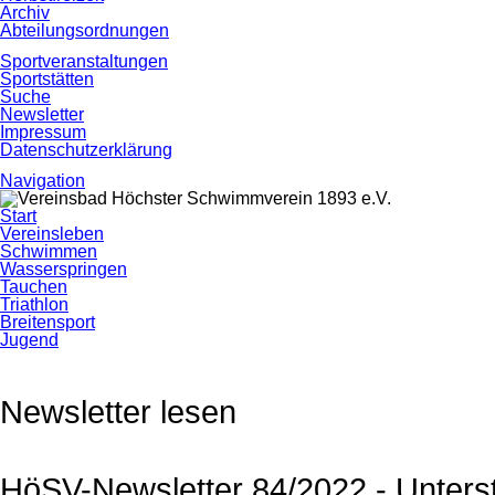
Archiv
Abteilungsordnungen
Sportveranstaltungen
Sportstätten
Suche
Newsletter
Impressum
Datenschutzerklärung
Navigation
Navigation
Start
überspringen
Vereinsleben
Schwimmen
Wasserspringen
Tauchen
Triathlon
Breitensport
Jugend
Newsletter lesen
HöSV-Newsletter 84/2022 - Unterst