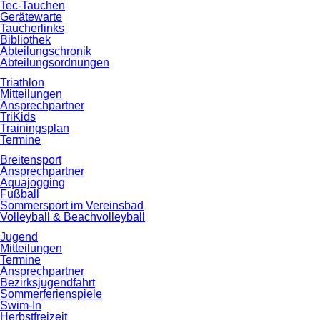
Tec-Tauchen
Gerätewarte
Taucherlinks
Bibliothek
Abteilungschronik
Abteilungsordnungen
Triathlon
Mitteilungen
Ansprechpartner
TriKids
Trainingsplan
Termine
Breitensport
Ansprechpartner
Aquajogging
Fußball
Sommersport im Vereinsbad
Volleyball & Beachvolleyball
Jugend
Mitteilungen
Termine
Ansprechpartner
Bezirksjugendfahrt
Sommerferienspiele
Swim-In
Herbstfreizeit