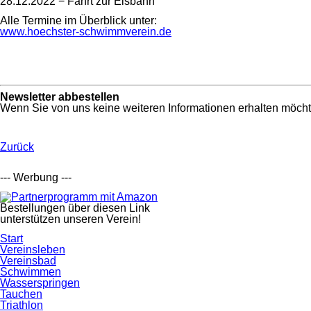
28.12.2022 − Fahrt zur Eisbahn
Alle Termine im Überblick unter:
www.hoechster-schwimmverein.de
Newsletter abbestellen
Wenn Sie von uns keine weiteren Informationen erhalten möcht
Zurück
--- Werbung ---
Bestellungen über diesen Link
unterstützen unseren Verein!
Navigation
Start
überspringen
Vereinsleben
Vereinsbad
Schwimmen
Wasserspringen
Tauchen
Triathlon