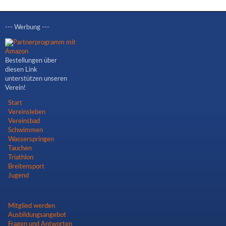
--- Werbung ---
Bestellungen über
diesen Link
unterstützen unseren
Verein!
Navigation
Start
überspringen
Vereinsleben
Vereinsbad
Schwimmen
Wasserspringen
Tauchen
Triathlon
Breitensport
Jugend
Navigation
Mitglied werden
überspringen
Ausbildungsangebot
Fragen und Antworten