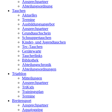
Ansprechpartner
Abteilungsordnung
Tauchen
Aktuelles
Termine
Ausbildungsangebot
Ansprechpartner
Grundtauchschein
Schnuppertauchen
Kinder- und Jugendtauchen
Tec-Tauchen
Gerätewarte
Taucherlinks
Bibliothek
Abteilungschronik
Abteilungsordnungen
Triathlon
Mitteilungen
Ansprechpartner
TriKids
Trainingsplan
Termine
Breitensport
Ansprechpartner
Aquajogging