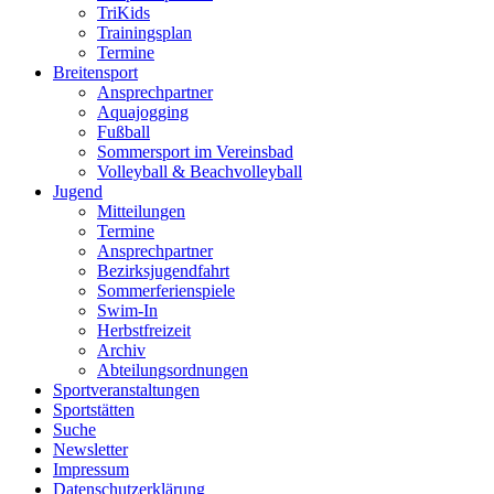
TriKids
Trainingsplan
Termine
Breitensport
Ansprechpartner
Aquajogging
Fußball
Sommersport im Vereinsbad
Volleyball & Beachvolleyball
Jugend
Mitteilungen
Termine
Ansprechpartner
Bezirksjugendfahrt
Sommerferienspiele
Swim-In
Herbstfreizeit
Archiv
Abteilungsordnungen
Sportveranstaltungen
Sportstätten
Suche
Newsletter
Impressum
Datenschutzerklärung