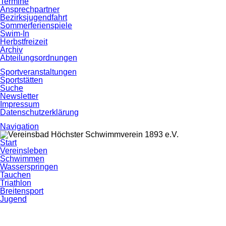
Termine
Ansprechpartner
Bezirksjugendfahrt
Sommerferienspiele
Swim-In
Herbstfreizeit
Archiv
Abteilungsordnungen
Sportveranstaltungen
Sportstätten
Suche
Newsletter
Impressum
Datenschutzerklärung
Navigation
Navigation
Start
überspringen
Vereinsleben
Schwimmen
Wasserspringen
Tauchen
Triathlon
Breitensport
Jugend