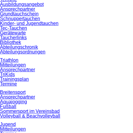
Ausbildungsangebot
Ansprechpartner
Grundtauchschein
Schnuppertauchen
Kinder- und Jugendtauchen
Tec-Tauchen
Gerätewarte
Taucherlinks
Bibliothek
Abteilungschronik
Abteilungsordnungen
Triathlon
Mitteilungen
Ansprechpartner
TriKids
Trainingsplan
Termine
Breitensport
Ansprechpartner
Aquajogging
Fußball
Sommersport im Vereinsbad
Volleyball & Beachvolleyball
Jugend
Mitteilungen