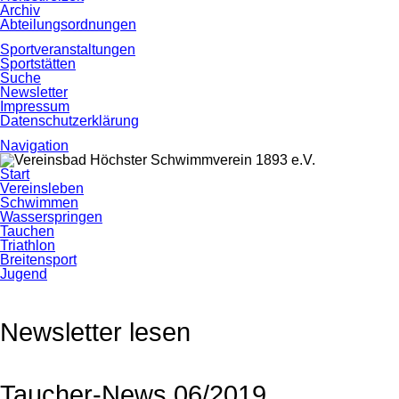
Archiv
Abteilungsordnungen
Sportveranstaltungen
Sportstätten
Suche
Newsletter
Impressum
Datenschutzerklärung
Navigation
Navigation
Start
überspringen
Vereinsleben
Schwimmen
Wasserspringen
Tauchen
Triathlon
Breitensport
Jugend
Newsletter lesen
Taucher-News 06/2019