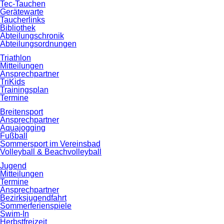
Tec-Tauchen
Gerätewarte
Taucherlinks
Bibliothek
Abteilungschronik
Abteilungsordnungen
Triathlon
Mitteilungen
Ansprechpartner
TriKids
Trainingsplan
Termine
Breitensport
Ansprechpartner
Aquajogging
Fußball
Sommersport im Vereinsbad
Volleyball & Beachvolleyball
Jugend
Mitteilungen
Termine
Ansprechpartner
Bezirksjugendfahrt
Sommerferienspiele
Swim-In
Herbstfreizeit