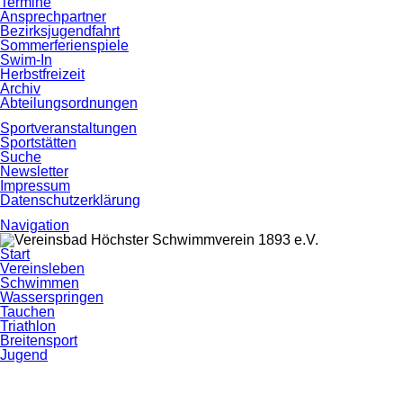
Termine
Ansprechpartner
Bezirksjugendfahrt
Sommerferienspiele
Swim-In
Herbstfreizeit
Archiv
Abteilungsordnungen
Sportveranstaltungen
Sportstätten
Suche
Newsletter
Impressum
Datenschutzerklärung
Navigation
Navigation
Start
überspringen
Vereinsleben
Schwimmen
Wasserspringen
Tauchen
Triathlon
Breitensport
Jugend