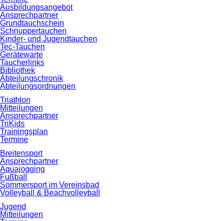
Ausbildungsangebot
Ansprechpartner
Grundtauchschein
Schnuppertauchen
Kinder- und Jugendtauchen
Tec-Tauchen
Gerätewarte
Taucherlinks
Bibliothek
Abteilungschronik
Abteilungsordnungen
Triathlon
Mitteilungen
Ansprechpartner
TriKids
Trainingsplan
Termine
Breitensport
Ansprechpartner
Aquajogging
Fußball
Sommersport im Vereinsbad
Volleyball & Beachvolleyball
Jugend
Mitteilungen