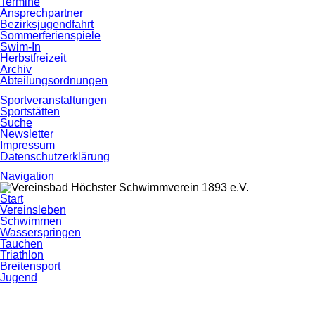
Termine
Ansprechpartner
Bezirksjugendfahrt
Sommerferienspiele
Swim-In
Herbstfreizeit
Archiv
Abteilungsordnungen
Sportveranstaltungen
Sportstätten
Suche
Newsletter
Impressum
Datenschutzerklärung
Navigation
Navigation
Start
überspringen
Vereinsleben
Schwimmen
Wasserspringen
Tauchen
Triathlon
Breitensport
Jugend