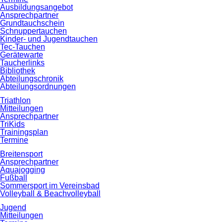
Ausbildungsangebot
Ansprechpartner
Grundtauchschein
Schnuppertauchen
Kinder- und Jugendtauchen
Tec-Tauchen
Gerätewarte
Taucherlinks
Bibliothek
Abteilungschronik
Abteilungsordnungen
Triathlon
Mitteilungen
Ansprechpartner
TriKids
Trainingsplan
Termine
Breitensport
Ansprechpartner
Aquajogging
Fußball
Sommersport im Vereinsbad
Volleyball & Beachvolleyball
Jugend
Mitteilungen