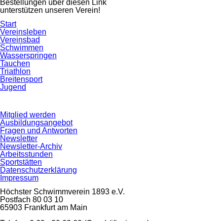
Bestellungen über diesen Link
unterstützen unseren Verein!
Navigation
Start
überspringen
Vereinsleben
Vereinsbad
Schwimmen
Wasserspringen
Tauchen
Triathlon
Breitensport
Jugend
Navigation
Mitglied werden
überspringen
Ausbildungsangebot
Fragen und Antworten
Newsletter
Newsletter-Archiv
Arbeitsstunden
Sportstätten
Datenschutzerklärung
Impressum
Höchster Schwimmverein 1893 e.V.
Postfach 80 03 10
65903 Frankfurt am Main