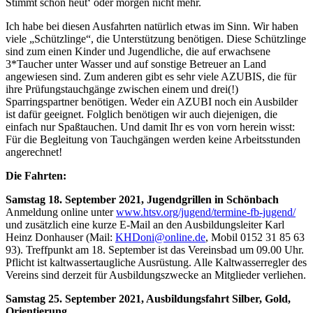
Stimmt schon heut‘ oder morgen nicht mehr.
Ich habe bei diesen Ausfahrten natürlich etwas im Sinn. Wir haben
viele „Schützlinge“, die Unterstützung benötigen. Diese Schützlinge
sind zum einen Kinder und Jugendliche, die auf erwachsene
3*Taucher unter Wasser und auf sonstige Betreuer an Land
angewiesen sind. Zum anderen gibt es sehr viele AZUBIS, die für
ihre Prüfungstauchgänge zwischen einem und drei(!)
Sparringspartner benötigen. Weder ein AZUBI noch ein Ausbilder
ist dafür geeignet. Folglich benötigen wir auch diejenigen, die
einfach nur Spaßtauchen. Und damit Ihr es von vorn herein wisst:
Für die Begleitung von Tauchgängen werden keine Arbeitsstunden
angerechnet!
Die Fahrten:
Samstag 18. September 2021, Jugendgrillen in Schönbach
Anmeldung online unter
www.htsv.org/jugend/termine-fb-jugend/
und zusätzlich eine kurze E-Mail an den Ausbildungsleiter Karl
Heinz Donhauser (Mail:
KHDoni@online.de
, Mobil 0152 31 85 63
93). Treffpunkt am 18. September ist das Vereinsbad um 09.00 Uhr.
Pflicht ist kaltwassertaugliche Ausrüstung. Alle Kaltwasserregler des
Vereins sind derzeit für Ausbildungszwecke an Mitglieder verliehen.
Samstag 25. September 2021, Ausbildungsfahrt Silber, Gold,
Orientierung