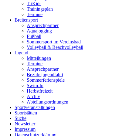
TriKids
Trainingsplan
Termine
Breitensport
Ansprechpartner
Aquajogging
Fußball
Sommersport im Vereinsbad
Volleyball & Beachvolleyball
Jugend
Mitteilungen
Termine
Ansprechpartner
Bezirksjugendfahrt
Sommerferienspiele
Swim-In
Herbstfreizeit
Archiv
Abteilungsordnungen
Sportveranstaltungen
Sportstätten
Suche
Newsletter
Impressum
Datenschutzerklärung