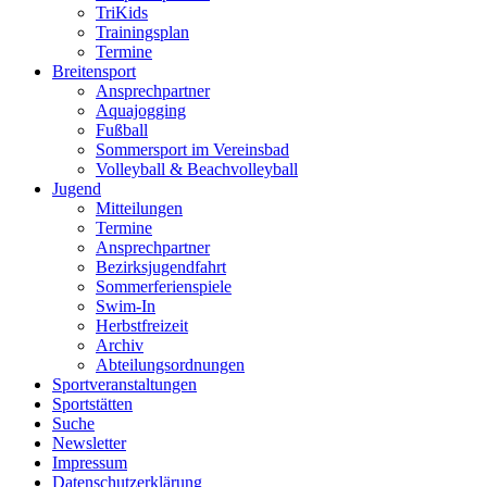
TriKids
Trainingsplan
Termine
Breitensport
Ansprechpartner
Aquajogging
Fußball
Sommersport im Vereinsbad
Volleyball & Beachvolleyball
Jugend
Mitteilungen
Termine
Ansprechpartner
Bezirksjugendfahrt
Sommerferienspiele
Swim-In
Herbstfreizeit
Archiv
Abteilungsordnungen
Sportveranstaltungen
Sportstätten
Suche
Newsletter
Impressum
Datenschutzerklärung