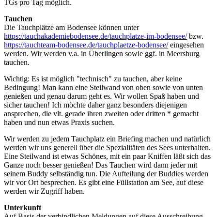
TGs pro Tag möglich.
Tauchen
Die Tauchplätze am Bodensee können unter
https://tauchakademiebodensee.de/tauchplatze-im-bodensee/
bzw.
https://tauchteam-bodensee.de/tauchplaetze-bodensee/
eingesehen
werden. Wir werden v.a. in Überlingen sowie ggf. in Meersburg
tauchen.
Wichtig: Es ist möglich "technisch" zu tauchen, aber keine
Bedingung! Man kann eine Steilwand von oben sowie von unten
genießen und genau darum geht es. Wir wollen Spaß haben und
sicher tauchen! Ich möchte daher ganz besonders diejenigen
ansprechen, die vlt. gerade ihren zweiten oder dritten * gemacht
haben und nun etwas Praxis suchen.
Wir werden zu jedem Tauchplatz ein Briefing machen und natürlich
werden wir uns generell über die Spezialitäten des Sees unterhalten.
Eine Steilwand ist etwas Schönes, mit ein paar Kniffen läßt sich das
Ganze noch besser genießen! Das Tauchen wird dann jeder mit
seinem Buddy selbständig tun. Die Aufteilung der Buddies werden
wir vor Ort besprechen. Es gibt eine Füllstation am See, auf diese
werden wir Zugriff haben.
Unterkunft
Auf Basis der verbindlichen Meldungen auf diese Ausschreibung