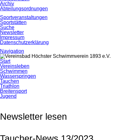
Archiv
Abteilungsordnungen
Sportveranstaltungen
Sportstätten
Suche
Newsletter
Impressum
Datenschutzerklärung
Navigation
Navigation
Start
überspringen
Vereinsleben
Schwimmen
Wasserspringen
Tauchen
Triathlon
Breitensport
Jugend
Newsletter lesen
Taucher-News 13/2023