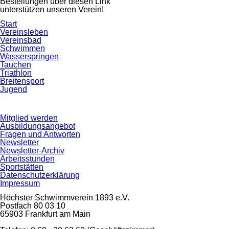
Bestellungen über diesen Link
unterstützen unseren Verein!
Navigation
Start
überspringen
Vereinsleben
Vereinsbad
Schwimmen
Wasserspringen
Tauchen
Triathlon
Breitensport
Jugend
Navigation
Mitglied werden
überspringen
Ausbildungsangebot
Fragen und Antworten
Newsletter
Newsletter-Archiv
Arbeitsstunden
Sportstätten
Datenschutzerklärung
Impressum
Höchster Schwimmverein 1893 e.V.
Postfach 80 03 10
65903 Frankfurt am Main