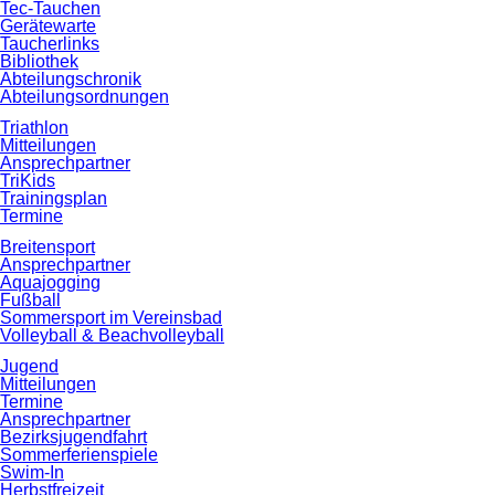
Tec-Tauchen
Gerätewarte
Taucherlinks
Bibliothek
Abteilungschronik
Abteilungsordnungen
Triathlon
Mitteilungen
Ansprechpartner
TriKids
Trainingsplan
Termine
Breitensport
Ansprechpartner
Aquajogging
Fußball
Sommersport im Vereinsbad
Volleyball & Beachvolleyball
Jugend
Mitteilungen
Termine
Ansprechpartner
Bezirksjugendfahrt
Sommerferienspiele
Swim-In
Herbstfreizeit