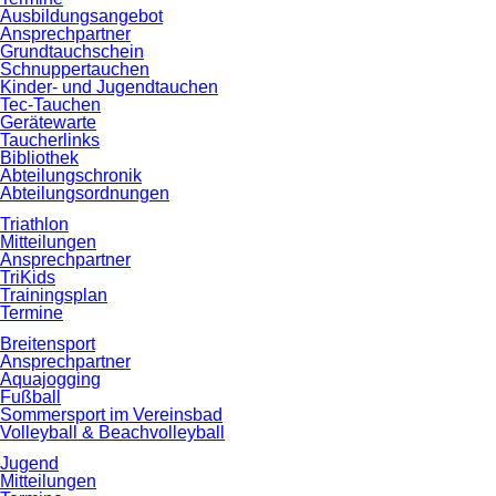
Ausbildungsangebot
Ansprechpartner
Grundtauchschein
Schnuppertauchen
Kinder- und Jugendtauchen
Tec-Tauchen
Gerätewarte
Taucherlinks
Bibliothek
Abteilungschronik
Abteilungsordnungen
Triathlon
Mitteilungen
Ansprechpartner
TriKids
Trainingsplan
Termine
Breitensport
Ansprechpartner
Aquajogging
Fußball
Sommersport im Vereinsbad
Volleyball & Beachvolleyball
Jugend
Mitteilungen