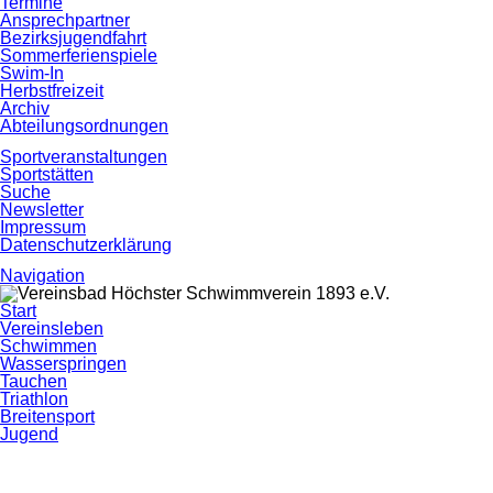
Termine
Ansprechpartner
Bezirksjugendfahrt
Sommerferienspiele
Swim-In
Herbstfreizeit
Archiv
Abteilungsordnungen
Sportveranstaltungen
Sportstätten
Suche
Newsletter
Impressum
Datenschutzerklärung
Navigation
Navigation
Start
überspringen
Vereinsleben
Schwimmen
Wasserspringen
Tauchen
Triathlon
Breitensport
Jugend