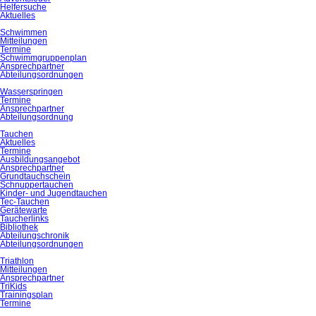
Helfersuche
Aktuelles
Schwimmen
Mitteilungen
Termine
Schwimmgruppenplan
Ansprechpartner
Abteilungsordnungen
Wasserspringen
Termine
Ansprechpartner
Abteilungsordnung
Tauchen
Aktuelles
Termine
Ausbildungsangebot
Ansprechpartner
Grundtauchschein
Schnuppertauchen
Kinder- und Jugendtauchen
Tec-Tauchen
Gerätewarte
Taucherlinks
Bibliothek
Abteilungschronik
Abteilungsordnungen
Triathlon
Mitteilungen
Ansprechpartner
TriKids
Trainingsplan
Termine