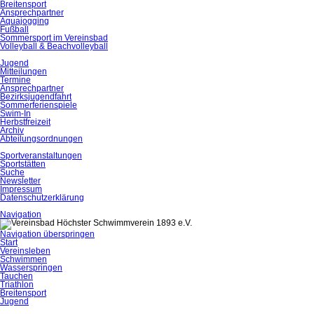
Breitensport
Ansprechpartner
Aquajogging
Fußball
Sommersport im Vereinsbad
Volleyball & Beachvolleyball
Jugend
Mitteilungen
Termine
Ansprechpartner
Bezirksjugendfahrt
Sommerferienspiele
Swim-In
Herbstfreizeit
Archiv
Abteilungsordnungen
Sportveranstaltungen
Sportstätten
Suche
Newsletter
Impressum
Datenschutzerklärung
Navigation
Navigation überspringen
Start
Vereinsleben
Schwimmen
Wasserspringen
Tauchen
Triathlon
Breitensport
Jugend