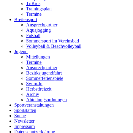
TriKids
Trainingsplan
Termine
Breitensport
Ansprechpartner
Aquajogging
Fußball
Sommersport im Vereinsbad
Volleyball & Beachvolleyball
Jugend
Mitteilungen
Termine
Ansprechpartner
Bezirksjugendfahrt
Sommerferienspiele
Swim-In
Herbstfreizeit
Archiv
Abteilungsordnungen
Sportveranstaltungen
Sportstätten
Suche
Newsletter
Impressum
Datenschutzerklärung