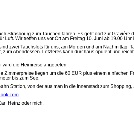
ach Strasbourg zum Tauchen fahren. Es geht dort zur Gravière d
 für Luft. Wir treffen uns vor Ort am Freitag 10. Juni ab 19.00 
d zwei Tauchslots für uns, am Morgen und am Nachmittag. Tatsä
t, zum Abendessen. Letzteres kann durchaus opulent und reichh
 wird die Heimreise angetreten.
Die Zimmerpreise liegen um die 60 EUR plus einem einfachen Fr
lometer bis zum See.
Bahn Station, von der aus man in die Innenstadt zum Shopping, 
look.com
Karl Heinz oder mich.