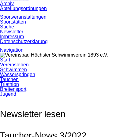
Archiv
Abteilungsordnungen
Sportveranstaltungen
Sportstätten
Suche
Newsletter
Impressum
Datenschutzerklärung
Navigation
Navigation
Start
überspringen
Vereinsleben
Schwimmen
Wasserspringen
Tauchen
Triathlon
Breitensport
Jugend
Newsletter lesen
Taucher-News 3/2022