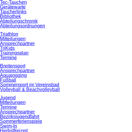
Tec-Tauchen
Gerätewarte
Taucherlinks
Bibliothek
Abteilungschronik
Abteilungsordnungen
Triathlon
Mitteilungen
Ansprechpartner
TriKids
Trainingsplan
Termine
Breitensport
Ansprechpartner
Aquajogging
Fußball
Sommersport im Vereinsbad
Volleyball & Beachvolleyball
Jugend
Mitteilungen
Termine
Ansprechpartner
Bezirksjugendfahrt
Sommerferienspiele
Swim-In
Herbstfreizeit