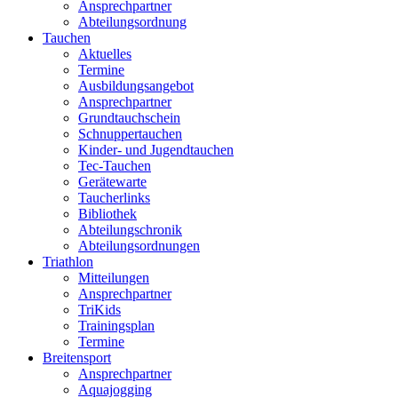
Ansprechpartner
Abteilungsordnung
Tauchen
Aktuelles
Termine
Ausbildungsangebot
Ansprechpartner
Grundtauchschein
Schnuppertauchen
Kinder- und Jugendtauchen
Tec-Tauchen
Gerätewarte
Taucherlinks
Bibliothek
Abteilungschronik
Abteilungsordnungen
Triathlon
Mitteilungen
Ansprechpartner
TriKids
Trainingsplan
Termine
Breitensport
Ansprechpartner
Aquajogging