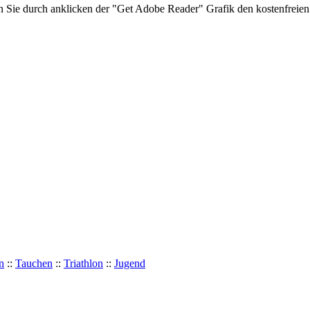
en Sie durch anklicken der "Get Adobe Reader" Grafik den kostenfrei
n
::
Tauchen
::
Triathlon
::
Jugend