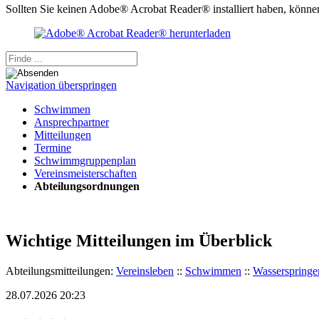
Sollten Sie keinen Adobe® Acrobat Reader® installiert haben, könn
Navigation überspringen
Schwimmen
Ansprechpartner
Mitteilungen
Termine
Schwimmgruppenplan
Vereinsmeisterschaften
Abteilungsordnungen
Wichtige Mitteilungen im Überblick
Abteilungsmitteilungen:
Vereinsleben
::
Schwimmen
::
Wasserspringe
28.07.2026 20:23