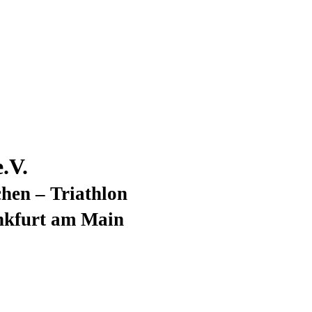
.V.
hen – Triathlon
nkfurt am Main