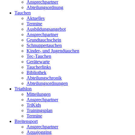
Ansprechpartner
Abteilungsordnung
Tauchen
Aktuelles
Termine
Ausbildungsangebot
Ansprechpartner
Grundtauchschein
Schnuppertauchen
Kinder- und Jugendtauchen
Tec-Tauchen
Gerätewarte
Taucherlinks
Bibliothek
Abteilungschronik
Abteilungsordnungen
Triathlon
Mitteilungen
Ansprechpartner
TriKids
Trainingsplan
Termine
Breitensport
Ansprechpartner
Aquajogging